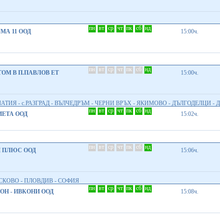
пн
вт
ср
чт
пк
сб
нд
МА 11 ООД
15:00ч.
пн
вт
ср
чт
пк
сб
нд
ОМ В П.ПАВЛОВ ЕТ
15:00ч.
ЛАТИЯ - с.РАЗГРАД - ВЪЛЧЕДРЪМ - ЧЕРНИ ВРЪХ - ЯКИМОВО - ДЪЛГОДЕЛЦИ -
пн
вт
ср
чт
пк
сб
нд
ЕТА ООД
15:02ч.
пн
вт
ср
чт
пк
сб
нд
 ПЛЮС ООД
15:06ч.
СКОВО - ПЛОВДИВ - СОФИЯ
пн
вт
ср
чт
пк
сб
нд
Н - ИВКОНИ ООД
15:08ч.