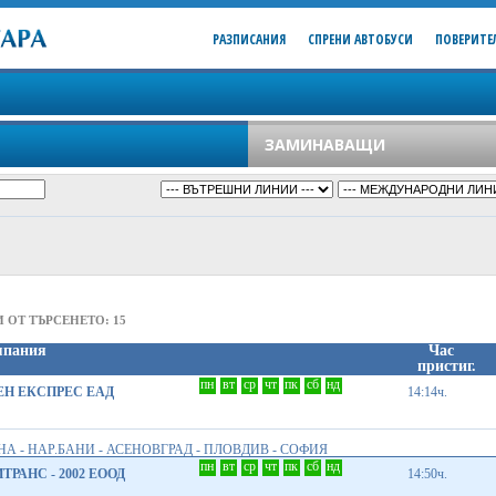
РАЗПИСАНИЯ
СПРЕНИ АВТОБУСИ
ПОВЕРИТЕ
ЗАМИНАВАЩИ
 ОТ ТЪРСЕНЕТО: 15
мпания
Час
пристиг.
пн
вт
ср
чт
пк
сб
нд
Н ЕКСПРЕС ЕАД
14:14ч.
А - НАР.БАНИ - АСЕНОВГРАД - ПЛОВДИВ - СОФИЯ
пн
вт
ср
чт
пк
сб
нд
ТРАНС - 2002 ЕООД
14:50ч.