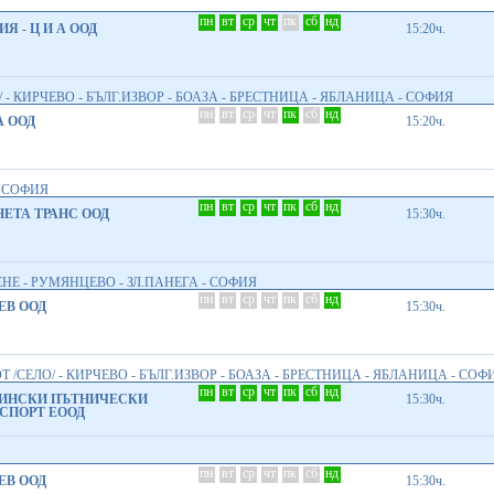
пн
вт
ср
чт
пк
сб
нд
ИЯ - Ц И А ООД
15:20ч.
 - КИРЧЕВО - БЪЛГ.ИЗВОР - БОАЗА - БРЕСТНИЦА - ЯБЛАНИЦА - СОФИЯ
пн
вт
ср
чт
пк
сб
нд
 ООД
15:20ч.
- СОФИЯ
пн
вт
ср
чт
пк
сб
нд
ЕТА ТРАНС ООД
15:30ч.
НЕ - РУМЯНЦЕВО - ЗЛ.ПАНЕГА - СОФИЯ
пн
вт
ср
чт
пк
сб
нд
ЕВ ООД
15:30ч.
Т /СЕЛО/ - КИРЧЕВО - БЪЛГ.ИЗВОР - БОАЗА - БРЕСТНИЦА - ЯБЛАНИЦА - СОФ
пн
вт
ср
чт
пк
сб
нд
ИНСКИ ПЪТНИЧЕСКИ
15:30ч.
СПОРТ ЕООД
пн
вт
ср
чт
пк
сб
нд
ЕВ ООД
15:30ч.