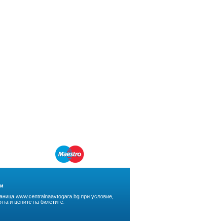
ри
ница www.centralnaavtogara.bg при условие,
та и цените на билетите.