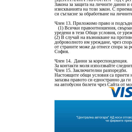
Закона за защита на личните данни и
изискванията на този закон. С прием
си съгласие за обработване на личнит
Член 13. Приложимо право и подсъдн
(1) Всички правоотношения, свързани
уредени в тези Общи условия, се уре
(2) В случай на възникване на против
доброволното им уреждане, чрез спора
от страните може да отнесе спора за 
София.
Член 14. Данни за кореспонденция.
За контакти моля използвайте сле
Член 15. Заключителни разпоредби.
Настоящите общи условия са приети
запазва правото си едностранно да г
на автобусни билети чрез Сайта от м
"Централна автогара" АД носи отгов
че фирмите прево