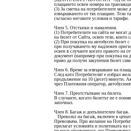
плащането освен номера на транзакци
(3) За сметка на потребителите може 
извършваното от тях плащане. Тези та
съгласно неговите условия и тарифи.
Член 5. Отстъпки и намаления.
(1) Потребителите на сайта не могат 
на билет от Сайта, освен тези, които 
(2) При покупка на автобусен билет с
при получаването му надлежен оригин
освен в случаите когато правото на о
документ (например при покупка на д
право да получи закупения билет само
Член 6. Време за извършване на плащ
След като Потребителят е избрал жела
продължение на 10 (десет) минути. А
чрез Платежния оператор, автобусния
Член 7. Преотстъпване на билета.
В случаите, когато билетът не е поиме
започнал.
Член 8. Багаж и допълнителен багаж.
Превозът на багаж, включен в цената
Превозвача. При желание на Потребит
прилагат условията и политиката 
не носи отговорност, ако Превозвачъ