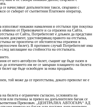
ята.
да се начисляват допълнителни такси, свързани с
кси се събират от съответния Платежен оператор,
да използват никакви намаления и отстъпки при покупка
са обявени от Превозвачите и са отразени на Сайта.
 отстъпка от Сайта, Потребителят е длъжен да представи
ален документ, удостоверяващ правото на отстъпка,
тстъпка не произтича от обстоятелства отразени в
вупосочен билет). В противен случай Потребителят има
 след заплащане на стойността на отстъпката.
ането.
ния от него автобусен билет, същият ще бъде пазен в
ко до изтичането им не се завърши плащането на билета
т билет ще бъде освободен за нова продажба.
нен, той може да се преотстъпва, докато превозът не е
 на билета е ограничен съгласно, условията на
еля или пътника за превоз на допълнителен багаж се
на съответния Превозвач. „ЦЕНТРАЛНА АВТОГАРА“ АД
т откаже превоза на багаж или постави допълнителни