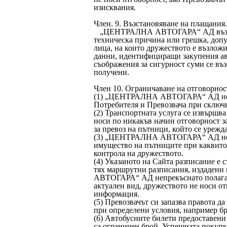
изисквания.
Член. 9. Възстановяване на плащания.
„ЦЕНТРАЛНА АВТОГАРА“ АД възстан
техническа причина или грешка, д
лица, на които дружеството е възлож
данни, идентифициращи закупения авт
съображения за сигурност суми се въз
получени.
Член 10. Ограничаване на отговорнос
(1) „ЦЕНТРАЛНА АВТОГАРА“ АД не из
Потребителя и Превозвача при сключв
(2) Транспортната услуга се извър
носи по никакъв начин отговорност з
за превоз на пътници, който се урежд
(3) „ЦЕНТРАЛНА АВТОГАРА“ АД не нос
имущество на пътниците при каквито 
контрола на дружеството.
(4) Указаното на Сайта разписание е 
тях маршрутни разписания, издадени
АВТОГАРА“ АД непрекъснато полага у
актуален вид, дружеството не носи от
информация.
(5) Превозвачът си запазва правота д
при определени условия, например бр
(6) Автобусните билети предоставе
са ограничен брой. Успешната покупка