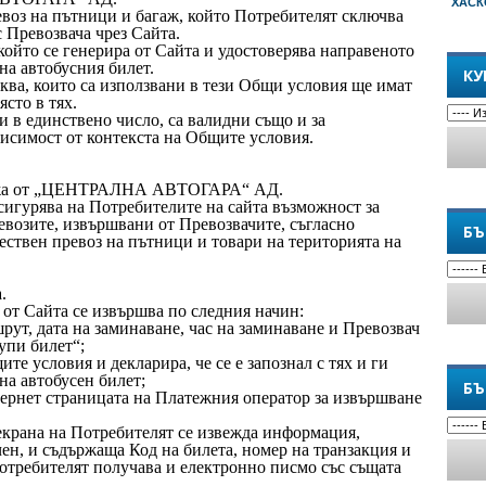
ХАСК
евоз на пътници и багаж, който Потребителят сключва
с Превозвача чрез Сайта.
 който се генерира от Сайта и удостоверява направеното
на автобусния билет.
КУ
буква, които са използвани в тези Общи условия ще имат
сто в тях.
 в единствено число, са валидни също и за
висимост от контекста на Общите условия.
държа от „ЦЕНТРАЛНА АВТОГАРА“ АД.
рява на Потребителите на сайта възможност за
евозите, извършвани от Превозвачите, съгласно
БЪ
ествен превоз на пътници и товари на територията на
.
 от Сайта се извършва по следния начин:
рут, дата на заминаване, час на заминаване и Превозвач
упи билет“;
те условия и декларира, че се е запознал с тях и ги
на автобусен билет;
БЪ
тернет страницата на Платежния оператор за извършване
екрана на Потребителят се извежда информация,
ен, и съдържаща Код на билета, номер на транзакция и
отребителят получава и електронно писмо със същата