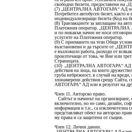
свободни билети, предоставени на
(7) „ЦЕНТРАЛНА АВТОГАРА“ АД не но
Потребител автобусен билет, както и 
индивидуализиращи билета (Код на би
(8) Транзакциите за заплащане на авт
Платежния оператор. „ЦЕНТРАЛНА А
и по никакъв начин не носи отговорно
услугите на Платежния оператор.
(9) С приемането на тези Общи услови
възстановени и да търсите от „ЦЕН
е възложило работа, разходи от всяка
произтичащи от това, че Вие или тре
Страницата.
(10) „ЦЕНТРАЛНА АВТОГАРА“ АД не о
действия на лица, на които дружество
груба небрежност, в случай на вреди
злонамерени действия срещу Сайта,
АВТОГАРА“ АД или в резултат на друг
Член 11. Авторско право.
Сайтът и начинът на организиране, 
включително, но не само, дизайн, соф
информация и т.н., са изключител
представляват обект на авторско прав
му права и са защитени от същия.
Член 12. Лични данни.
„ЦЕНТРАЛНА АВТОГАРА“ АД е регист