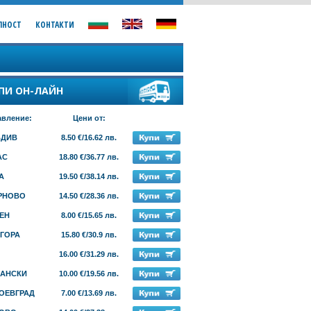
ЛНОСТ
КОНТАКТИ
ПИ ОН-ЛАЙН
вление:
Цени от:
ВДИВ
8.50 €/16.62 лв.
АС
18.80 €/36.77 лв.
А
19.50 €/38.14 лв.
РНОВО
14.50 €/28.36 лв.
ЕН
8.00 €/15.65 лв.
АГОРА
15.80 €/30.9 лв.
16.00 €/31.29 лв.
АНСКИ
10.00 €/19.56 лв.
ОЕВГРАД
7.00 €/13.69 лв.