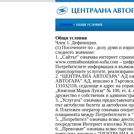
НАЧАЛО
> ОБЩИ УСЛОВИЯ
Общи условия
Член 1. Дефиниции.
(1) Посочените по - долу думи и изра
следното значение:
1. „Сайтът” означава интернет страни
www.centralbusstation-sofia.com – ци
Потребителите информация и възможно
транспортните услугите, реализирани
2. “ЦЕНТРАЛНА АВТОГАРА” АД озна
АВТОГАРА” АД, вписано в Търговски
131032118, седалище и адрес на управ
„Княгиня Мария Луиза“ № 100, ет. 4,
дружество е собственик и администра
3. „Услугата” означава предоставенат
път автобусни билети за автобусни пр
4. Платежен оператор означава операт
плащанията между Потребителите
5. „Потребител” означава всяко деес
посредством Интернет използва Услуг
6. „Превозвач” означава всяко търгов
което има договор с “ЦЕНТРАЛНА 