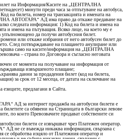
я билет на Информация/Касите на „ЦЕНТРАЛНА
етнадесет) минути преди часа за отпътуване на автобуса,
 Код на билета, номер на транзакцията и имената на
ЛНА АВТОГАРА“ АД има право да откаже предаване на
малко следната информация: 1) Код на билета и имена на
та и имена на пътуващия. Всяко лице, на което му е
за упълномощено да получи автобусния билет.
промени или откаже избрания от него автобусен билет до
ето. След потвърждаване на плащането анулиране или
извършва само на касите/информация на „ЦЕНТРАЛНА
возвача – страна по Договора и съгласно неговата
сключен от момента на получаване на информация от
рждаваща извършеното плащане;
нява данни за продадения билет (код на билета,
ащия) за срок от 12 месеца, от датата на сключване на
а езиците, предлагани в Сайта.
РА“ АД за интернет продажба на автобусни билети е
а билетите са обявени на Страницата в български левове
ните, по които Превозвачите продават собствените си
автобусни билети се извършват чрез Платежен оператор.
АД не се въвежда никаква информация, свързана с
я се обработва изцяло от Платежния оператор и
ава и не събира никакви данни, свързани с