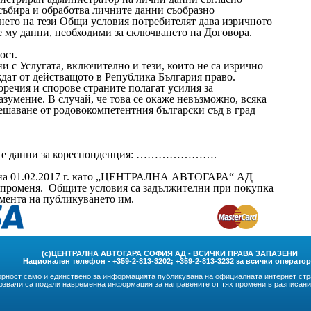
 събира и обработва личните данни съобразно
ането на тези Общи условия потребителят дава изричното
е му данни, необходими за сключването на Договора.
ост.
 с Услугата, включително и тези, които не са изрично
ждат от действащото в Република България право.
оречия и спорове страните полагат усилия за
зумение. В случай, че това се окаже невъзможно, всяка
решаване от родовокомпетентния български съд в град
дните данни за кореспонденция: ………………….
 на 01.02.2017 г. като „ЦЕНТРАЛНА АВТОГАРА“ АД
и променя. Общите условия са задължителни при покупка
омента на публикуването им.
(c)ЦЕНТРАЛНА АВТОГАРА СОФИЯ АД - ВСИЧКИ ПРАВА ЗАПАЗЕНИ
Национален телефон - +359-2-813-3202; +359-2-813-3232 за всички операто
орност само и единствено за информацията публикувана на официалната интернет стра
звачи са подали навременна информация за направените от тях промени в разписания