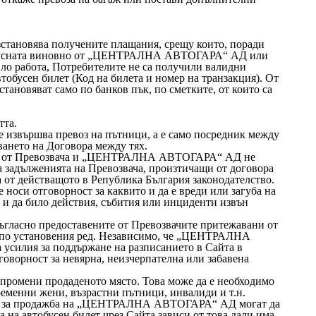
овява получените плащания, срещу които, поради
опусната виновно от „ЦЕНТРАЛНА АВТОГАРА“ АД или
ило работа, Потребителите не са получили валидни
обусен билет (Код на билета и номер на транзакция). От
становяват само по банков пък, по сметките, от които са
тта.
вършва превоз на пътници, а е само посредник между
ането на Договора между тях.
шва от Превозвача и „ЦЕНТРАЛНА АВТОГАРА“ АД не
а задълженията на Превозвача, произтичащи от договора
а от действащото в Република България законодателство.
и отговорност за каквито и да е вреди или загуба на
и да било действия, събития или инциденти извън
съгласно предоставените от Превозвачите притежавани от
 по установения ред. Независимо, че „ЦЕНТРАЛНА
силия за поддържане на разписанието в Сайта в
говорност за невярна, неизчерпателна или забавена
а промени продаденото място. Това може да е необходимо
еменни жени, възрастни пътници, инвалиди и т.н.
ни за продажба на „ЦЕНТРАЛНА АВТОГАРА“ АД могат да
 на автобусен билет чрез Сайта зависи от това дали има