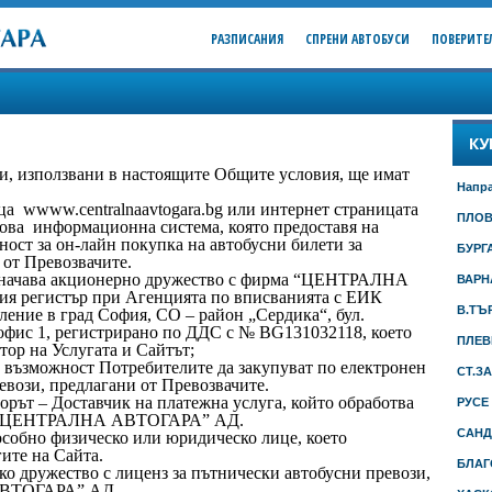
РАЗПИСАНИЯ
СПРЕНИ АВТОБУСИ
ПОВЕРИТЕ
КУ
зи, използвани в настоящите Общите условия, ще имат
Напра
ца wwww.centralnaavtogara.bg или интернет страницата
ПЛО
фрова информационна система, която предоставя на
ст за он-лайн покупка на автобусни билети за
БУРГ
 от Превозвачите.
чава акционерно дружество с фирма “ЦЕНТРАЛНА
ВАРН
я регистър при Агенцията по вписванията с ЕИК
В.ТЪ
ление в град София, СО – район „Сердика“, бул.
 офис 1, регистрирано по ДДС с № BG131032118, което
ПЛЕВ
тор на Услугата и Сайтът;
а възможност Потребителите да закупуват по електронен
СТ.З
евози, предлагани от Превозвачите.
орът – Доставчик на платежна услуга, който обработва
РУСЕ
 и “ЦЕНТРАЛНА АВТОГАРА” АД.
САНД
пособно физическо или юридическо лице, което
ите на Сайта.
БЛАГ
ско дружество с лиценз за пътнически автобусни превози,
АВТОГАРА” АД.