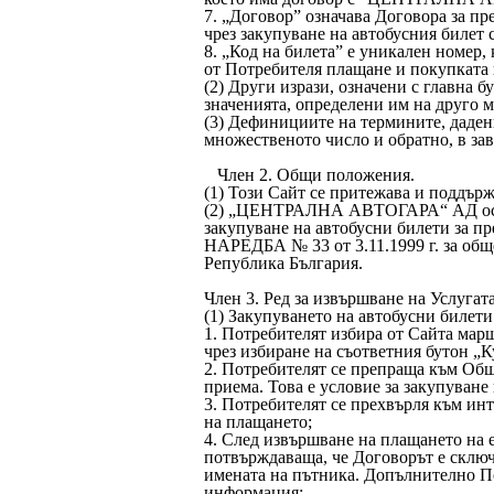
7. „Договор” означава Договора за пр
чрез закупуване на автобусния билет 
8. „Код на билета” е уникален номер,
от Потребителя плащане и покупката 
(2) Други изрази, означени с главна 
значенията, определени им на друго мя
(3) Дефинициите на термините, дадени
множественото число и обратно, в за
Член 2. Общи положения.
(1) Този Сайт се притежава и под
(2) „ЦЕНТРАЛНА АВТОГАРА“ АД осигу
закупуване на автобусни билети за пр
НАРЕДБА № 33 от 3.11.1999 г. за общ
Република България.
Член 3. Ред за извършване на Услугата
(1) Закупуването на автобусни билети
1. Потребителят избира от Сайта марш
чрез избиране на съответния бутон „К
2. Потребителят се препраща към Общи
приема. Това е условие за закупуване 
3. Потребителят се прехвърля към ин
на плащането;
4. След извършване на плащането на 
потвърждаваща, че Договорът е сключ
имената на пътника. Допълнително П
информация;