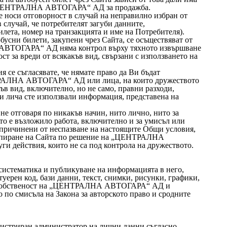
 „ЦЕНТРАЛНА АВТОГАРА“ АД за продажба.
си отговорност в случай на неправилно избран от
в случай, че потребителят загуби данните,
лета, номер на транзакцията и име на Потребителя).
обусни билети, закупени чрез Сайта, се осъществяват от
ВТОГАРА“ АД няма контрол върху тяхното извършване
ст за вреди от всякакъв вид, свързани с използването на
я се съгласявате, че нямате право да Ви бъдат
ТРАЛНА АВТОГАРА“ АД или лица, на които дружеството
къв вид, включително, но не само, правни разходи,
ти лича сте използвали информация, представена на
тговаря по никакъв начин, нито лично, нито за
то е възложило работа, включително и за умисъл или
, причинени от неспазване на настоящите Общи условия,
 спиране на Сайта по решение на „ЦЕНТРАЛНА
и действия, които не са под контрола на дружеството.
систематика и публикуване на информацията в него,
туерен код, бази данни, текст, снимки, рисунки, графики,
на собственост на „ЦЕНТРАЛНА АВТОГАРА“ АД и
о по смисъла на Закона за авторското право и сродните
риран администратор на лични данни съгласно