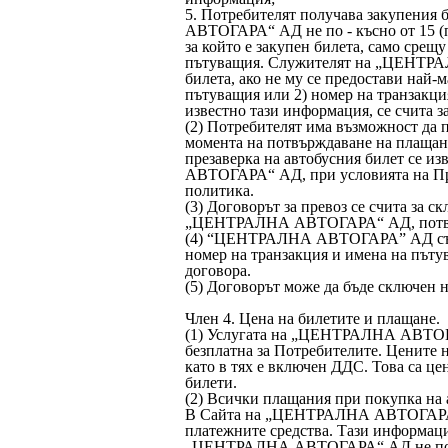
5. Потребителят получава закупени
АВТОГАРА“ АД не по - късно от 15 (п
за който е закупен билета, само срещу
пътуващия. Служителят на „ЦЕНТРА
билета, ако не му се предостави най-
пътуващия или 2) номер на транзакция
известно тази информация, се счита 
(2) Потребителят има възможност да 
момента на потвърждаване на плащан
презаверка на автобусния билет се 
АВТОГАРА“ АД, при условията на Пре
политика.
(3) Договорът за превоз се счита за 
„ЦЕНТРАЛНА АВТОГАРА“ АД, потвъ
(4) “ЦЕНТРАЛНА АВТОГАРА” АД съхра
номер на транзакция и имена на пътув
договора.
(5) Договорът може да бъде сключен н
Член 4. Цена на билетите и плащане.
(1) Услугата на „ЦЕНТРАЛНА АВТОГА
безплатна за Потребителите. Цените н
като в тях е включен ДДС. Това са це
билети.
(2) Всички плащания при покупка на 
В Сайта на „ЦЕНТРАЛНА АВТОГАРА“ 
платежните средства. Тази информаци
„ЦЕНТРАЛНА АВТОГАРА“ АД не получ